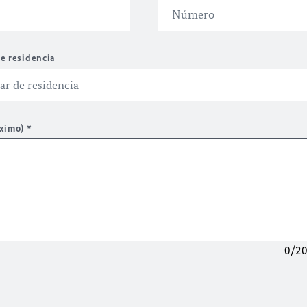
e residencia
áximo)
*
0/2