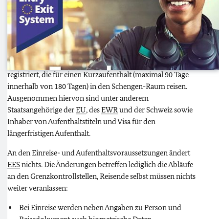
vollständig in Betrieb gegangen. Das System wird von allen
EU
-Mitgliedstaaten (mit Ausnahme von Irland und Zypern)
sowie Island, Liechtenstein, Norwegen und der Schweiz an
deren Außengrenzen eingesetzt.
Mit
EES
werden Ein- und Ausreisen von Personen digital
registriert, die für einen Kurzaufenthalt (maximal 90 Tage
innerhalb von 180 Tagen) in den Schengen-Raum reisen.
Ausgenommen hiervon sind unter anderem
Staatsangehörige der
EU
, des
EWR
und der Schweiz sowie
Inhaber von Aufenthaltstiteln und Visa für den
längerfristigen Aufenthalt.
An den Einreise- und Aufenthaltsvoraussetzungen ändert
EES
nichts. Die Änderungen betreffen lediglich die Abläufe
an den Grenzkontrollstellen, Reisende selbst müssen nichts
weiter veranlassen:
Bei Einreise werden neben Angaben zu Person und