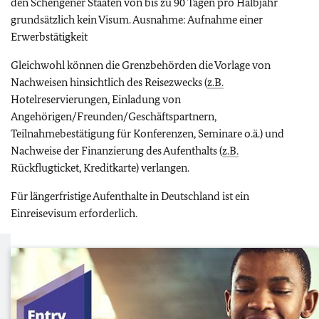
den Schengener Staaten von bis zu 90 Tagen pro Halbjahr
grundsätzlich kein Visum. Ausnahme: Aufnahme einer
Erwerbstätigkeit
Gleichwohl können die Grenzbehörden die Vorlage von
Nachweisen hinsichtlich des Reisezwecks (
z.B.
Hotelreservierungen, Einladung von
Angehörigen/Freunden/Geschäftspartnern,
Teilnahmebestätigung für Konferenzen, Seminare o.ä.) und
Nachweise der Finanzierung des Aufenthalts (
z.B.
Rückflugticket, Kreditkarte) verlangen.
Für längerfristige Aufenthalte in Deutschland ist ein
Einreisevisum erforderlich.
Digitale Erfassung der Einreise in den
Schengenraum (
EES
)
Das digitale Entry / Exit System (=
EES
) ist am 10. April 2026