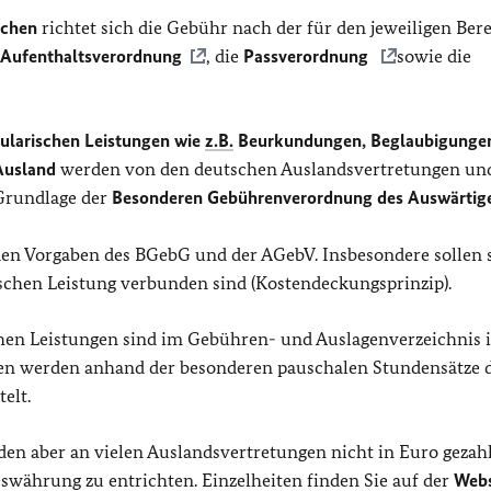
achen
richtet sich die Gebühr nach der für den jeweiligen Ber
Aufenthaltsverordnung
, die
Passverordnung
sowie die
ularischen Leistungen wie
z.B.
Beurkundungen, Beglaubigunge
Ausland
werden von den deutschen Auslandsvertretungen un
Grundlage der
Besonderen Gebührenverordnung des Auswärtig
en Vorgaben des BGebG und der AGebV. Insbesondere sollen 
ischen Leistung verbunden sind (Kostendeckungsprinzip).
hen Leistungen sind im Gebühren- und Auslagenverzeichnis 
ren werden anhand der besonderen pauschalen Stundensätze 
elt.
den aber an vielen Auslandsvertretungen nicht in Euro gezahl
eswährung zu entrichten. Einzelheiten finden Sie auf der
Webs