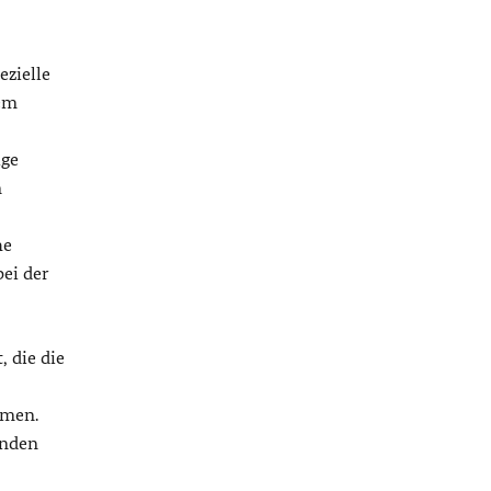
zielle
dem
ige
n
he
ei der
 die die
men.
inden