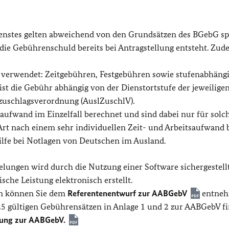
enstes gelten abweichend von den Grundsätzen des BGebG spe
die Gebührenschuld bereits bei Antragstellung entsteht. Zu
verwendet: Zeitgebühren, Festgebühren sowie stufenabhäng
ist die Gebühr abhängig von der Dienstortstufe der jeweilige
zuschlagsverordnung (AuslZuschlV).
aufwand im Einzelfall berechnet und sind dabei nur für solc
Art nach einem sehr individuellen Zeit- und Arbeitsaufwand b
ilfe bei Notlagen von Deutschen im Ausland.
lungen wird durch die Nutzung einer Software sichergestellt,
che Leistung elektronisch erstellt.
en können Sie dem
Referentenentwurf zur AABGebV
entneh
2025 gültigen Gebührensätzen in Anlage 1 und 2 zur AABGebV f
nung zur AABGebV.