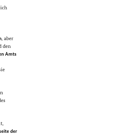
eich
n
, aber
d den
en Amts
sie
in
des
t,
eite der