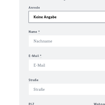
Anrede
Name
*
E-Mail
*
Straße
PLZ
Wohno