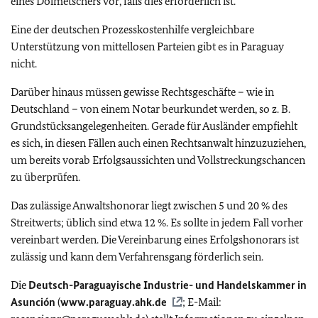
eines Dolmetschers vor, falls dies erforderlich ist.
Eine der deutschen Prozesskostenhilfe vergleichbare
Unterstützung von mittellosen Parteien gibt es in Paraguay
nicht.
Darüber hinaus müssen gewisse Rechtsgeschäfte – wie in
Deutschland – von einem Notar beurkundet werden, so z. B.
Grundstücksangelegenheiten. Gerade für Ausländer empfiehlt
es sich, in diesen Fällen auch einen Rechtsanwalt hinzuzuziehen,
um bereits vorab Erfolgsaussichten und Vollstreckungschancen
zu überprüfen.
Das zulässige Anwaltshonorar liegt zwischen 5 und 20 % des
Streitwerts; üblich sind etwa 12 %. Es sollte in jedem Fall vorher
vereinbart werden. Die Vereinbarung eines Erfolgshonorars ist
zulässig und kann dem Verfahrensgang förderlich sein.
Die
Deutsch-Paraguayische Industrie- und Handelskammer in
Asunción
(
www.paraguay.ahk.de
; E-Mail: