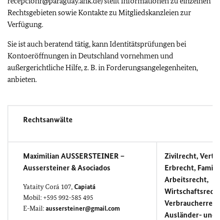
recepcionr@paraguay.ahk.de) stellt Informationen zu einzelnen
Rechtsgebieten sowie Kontakte zu Mitgliedskanzleien zur
Verfügung.
Sie ist auch beratend tätig, kann Identitätsprüfungen bei
Kontoeröffnungen in Deutschland vornehmen und
außergerichtliche Hilfe, z. B. in Forderungsangelegenheiten,
anbieten.
Rechtsanwälte
Maximilian AUSSERSTEINER –
Zivilrecht, Vertr
Aussersteiner & Asociados
Erbrecht, Famili
Arbeitsrecht,
Yataity Corá 107,
Capiatá
Wirtschaftsrecht
Mobil: +595 992-585 495
Verbraucherrecht
E-Mail:
aussersteiner@gmail.com
Ausländer- und