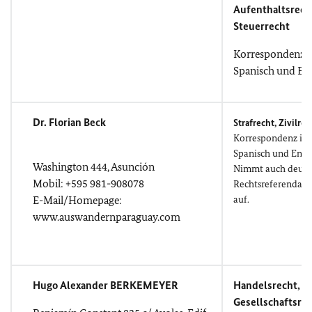
Aufenthaltsrech
Steuerrecht
Korrespondenz i
Spanisch und Eng
Dr. Florian Beck
Strafrecht, Zivilre
Korrespondenz in 
Spanisch und Engli
Washington 444, Asunción
Nimmt auch deuts
Mobil: +595 981-908078
Rechtsreferendare
E-Mail/Homepage:
auf.
www.auswandernparaguay.com
Hugo Alexander BERKEMEYER
Handelsrecht,
Gesellschaftsre