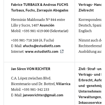
Fabrice TURBAUX & Andreas FUCHS
Vertrags- Handel
Turbaux, Fuchs, Zorraquin Abogados
Zivilrecht
Herminio Maldonado N° 844 entre
Korrespondenz in
Lillo y Sucre, 1407
Asunción
Deutsch, Spanis
Mobil: +595 981-619 000 (Sekretariat)
Englisch
+595 981-718 268 (A. Fuchs)
Nimmt auch deu
E-Mail:
afuchs@estudiotfz.com
Rechtsreferendar
Internet:
www.estudiotfz.com
Ausbildung auf.
Jan Sören VON RICHTER
Zivil- Straf- und
Vertrags- und H
C.A. López zwischen Blvd.
Erbrecht, Aufen
Bicentenario und Dr. Bottrel,
Villarrica
und -genehmigu
Mobil: +595 981-342 233
Unternehmensbe
E-Mail:
janvonrichter@gmail.com
Verwaltungen,
Inkassoservice, 