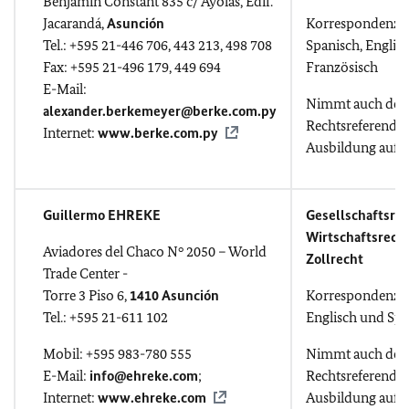
Benjamín Constant 835 c/ Ayolas, Edif.
Jacarandá,
Asunción
Korrespondenz i
Tel.: +595 21-446 706, 443 213, 498 708
Spanisch, Englis
Fax: +595 21-496 179, 449 694
Französisch
E-Mail:
Nimmt auch deu
alexander.berkemeyer@berke.com.py
Rechtsreferendar
Internet:
www.berke.com.py
Ausbildung auf.
Guillermo EHREKE
Gesellschaftsrec
Wirtschaftsrecht
Aviadores del Chaco N° 2050 – World
Zollrecht
Trade Center -
Torre 3 Piso 6,
1410 Asunción
Korrespondenz i
Tel.: +595 21-611 102
Englisch und Spa
Mobil: +595 983-780 555
Nimmt auch deu
E-Mail:
info@ehreke.com
;
Rechtsreferendar
Internet:
www.ehreke.com
Ausbildung auf.