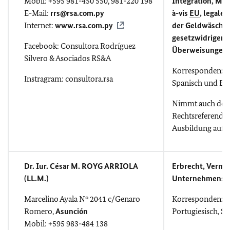
Mobil: +595 981-450 550, 981-220 198
Integration, ME
E-Mail:
rrs@rsa.com.py
à-vis
EU
, legale
Internet:
www.rsa.com.py
der Geldwäscher
gesetzwidriger
Facebook: Consultora Rodríguez
Überweisungen
Silvero & Asociados RS&A
Korrespondenz i
Instragram: consultora.rsa
Spanisch und Eng
Nimmt auch deu
Rechtsreferendar
Ausbildung auf.
Dr. Iur. César M. ROYG ARRIOLA
Erbrecht, Vermö
(LL.M.)
Unternehmensb
Marcelino Ayala N° 2041 c/Genaro
Korrespondenz i
Romero,
Asunción
Portugiesisch, S
Mobil: +595 983-484 138