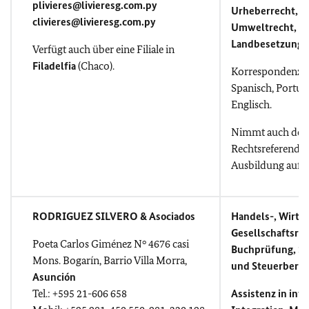
plivieres@livieresg.com.py
Urheberrecht, Ar
clivieres@livieresg.com.py
Umweltrecht, Er
Landbesetzungs
Verfügt auch über eine Filiale in
Filadelfia
(Chaco).
Korrespondenz i
Spanisch, Portug
Englisch.
Nimmt auch deu
Rechtsreferendar
Ausbildung auf.
RODRIGUEZ SILVERO & Asociados
Handels-, Wirts
Gesellschaftsrec
Poeta Carlos Giménez N° 4676 casi
Buchprüfung, Sp
Mons. Bogarín, Barrio Villa
Morra,
und Steuerberat
Asunción
Tel.: +595 21-606 658
Assistenz in inte