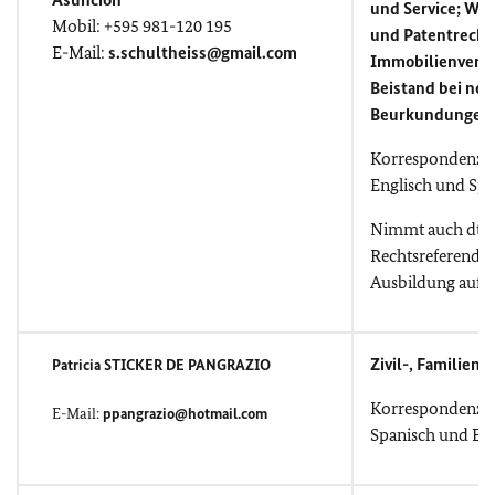
und Service; Wa
Mobil: +595 981-120 195
und Patentrecht
E-Mail:
s.schultheiss@gmail.com
Immobilienverw
Beistand bei not
Beurkundungen
Korrespondenz i
Englisch und Spa
Nimmt auch dt.
Rechtsreferendar
Ausbildung auf.
Zivil-, Familien-
Patricia STICKER DE PANGRAZIO
Korrespondenz i
E-Mail:
ppangrazio@hotmail.com
Spanisch und Eng