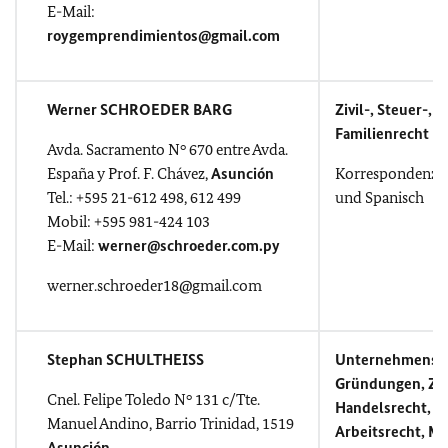
E-Mail:
roygemprendimientos@gmail.com
Werner SCHROEDER BARG
Zivil-, Steuer-, S
Familienrecht
Avda. Sacramento N° 670 entre Avda.
España y Prof. F. Chávez,
Asunción
Korrespondenz i
Tel.: +595 21-612 498, 612 499
und Spanisch
Mobil: +595 981-424 103
E-Mail:
werner@schroeder.com.py
werner.schroeder18@gmail.com
Stephan SCHULTHEISS
Unternehmensb
Gründungen, Ziv
Cnel. Felipe Toledo N° 131 c/Tte.
Handelsrecht, E
Manuel Andino, Barrio Trinidad, 1519
Arbeitsrecht, Mi
Asunción