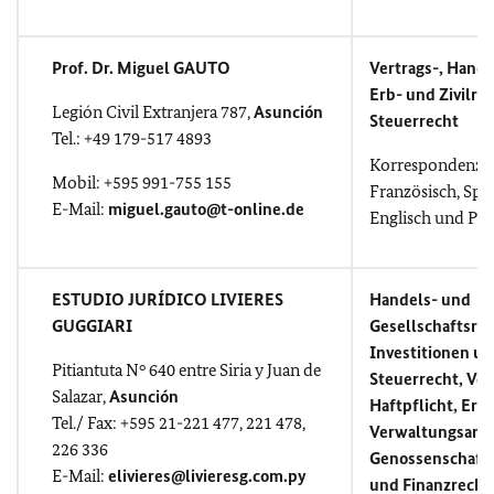
Prof. Dr. Miguel GAUTO
Vertrags-, Hande
Erb- und Zivilrec
Legión Civil Extranjera 787,
Asunción
Steuerrecht
Tel.: +49 179-517 4893
Korrespondenz i
Mobil: +595 991-755 155
Französisch, Spa
E-Mail:
miguel.gauto@t-online.de
Englisch und Por
ESTUDIO JURÍDICO LIVIERES
Handels- und
GUGGIARI
Gesellschaftsrec
Investitionen u
Pitiantuta N° 640 entre Siria y Juan de
Steuerrecht, Ver
Salazar,
Asunción
Haftpflicht, Erb
Tel./
Fax: +595 21-221 477, 221 478,
Verwaltungsang
226 336
Genossenschafts
E-Mail:
elivieres@livieresg.com.py
und Finanzrecht