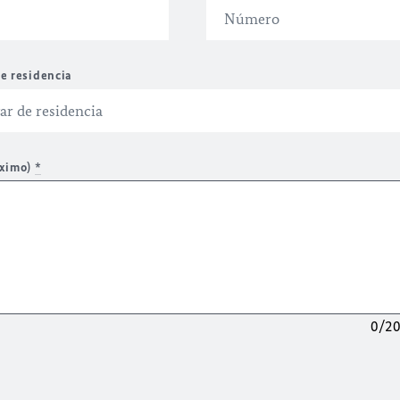
e residencia
áximo)
*
0/2