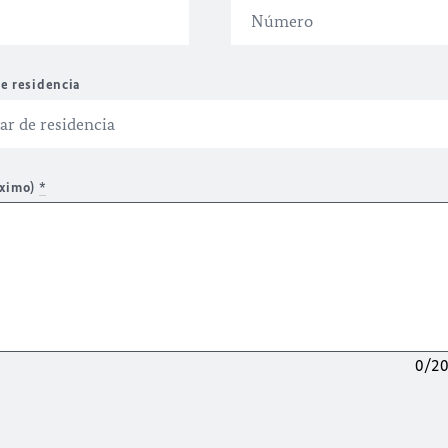
e residencia
áximo)
*
0/2